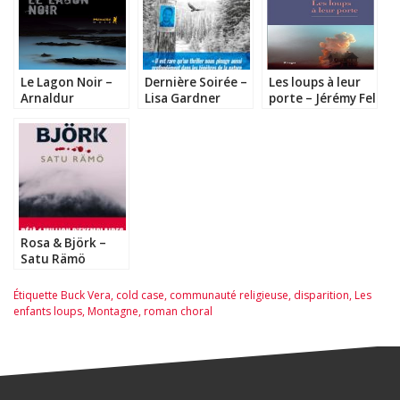
Le Lagon Noir –
Dernière Soirée –
Les loups à leur
Arnaldur
Lisa Gardner
porte – Jérémy Fel
Indridason
Rosa & Björk –
Satu Rämö
Étiquette
Buck Vera
,
cold case
,
communauté religieuse
,
disparition
,
Les
enfants loups
,
Montagne
,
roman choral