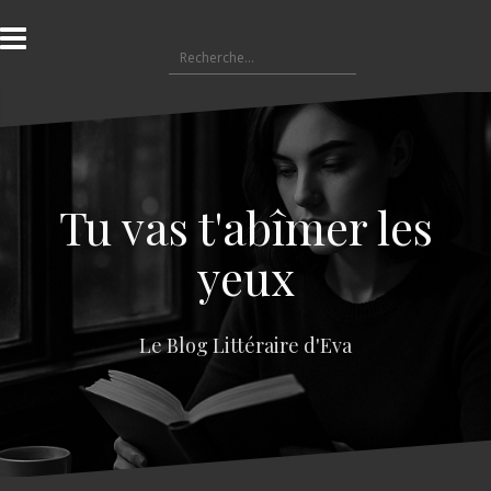
A
l
R
l
e
e
c
r
h
a
e
u
r
c
c
o
Tu vas t'abîmer les
h
n
e
t
yeux
r
e
n
:
u
Le Blog Littéraire d'Eva