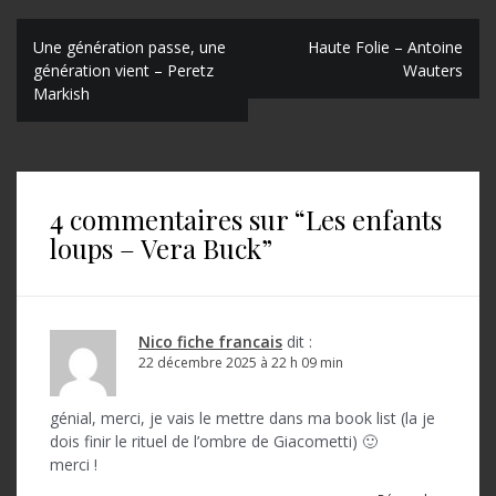
N
Une génération passe, une
Haute Folie – Antoine
génération vient – Peretz
Wauters
a
Markish
v
i
g
4 commentaires sur “
Les enfants
a
loups – Vera Buck
”
t
i
o
Nico fiche francais
dit :
22 décembre 2025 à 22 h 09 min
n
d
génial, merci, je vais le mettre dans ma book list (la je
dois finir le rituel de l’ombre de Giacometti) 🙂
e
merci !