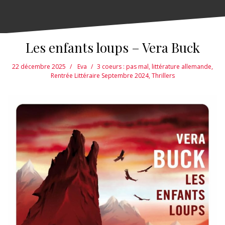
Les enfants loups – Vera Buck
22 décembre 2025
Eva
3 coeurs : pas mal
,
littérature allemande
,
Rentrée Littéraire Septembre 2024
,
Thrillers