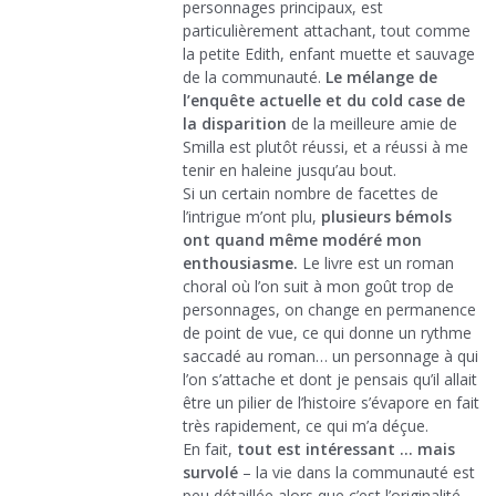
personnages principaux, est
particulièrement attachant, tout comme
la petite Edith, enfant muette et sauvage
de la communauté.
Le mélange de
l’enquête actuelle et du cold case de
la disparition
de la meilleure amie de
Smilla est plutôt réussi, et a réussi à me
tenir en haleine jusqu’au bout.
Si un certain nombre de facettes de
l’intrigue m’ont plu,
plusieurs bémols
ont quand même modéré mon
enthousiasme.
Le livre est un roman
choral où l’on suit à mon goût trop de
personnages, on change en permanence
de point de vue, ce qui donne un rythme
saccadé au roman… un personnage à qui
l’on s’attache et dont je pensais qu’il allait
être un pilier de l’histoire s’évapore en fait
très rapidement, ce qui m’a déçue.
En fait,
tout est intéressant … mais
survolé
– la vie dans la communauté est
peu détaillée alors que c’est l’originalité