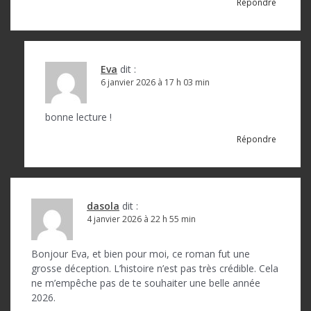
l
Répondre
’
a
r
Eva
dit :
6 janvier 2026 à 17 h 03 min
t
i
bonne lecture !
c
Répondre
l
e
dasola
dit :
4 janvier 2026 à 22 h 55 min
Bonjour Eva, et bien pour moi, ce roman fut une
grosse déception. L’histoire n’est pas très crédible. Cela
ne m’empêche pas de te souhaiter une belle année
2026.