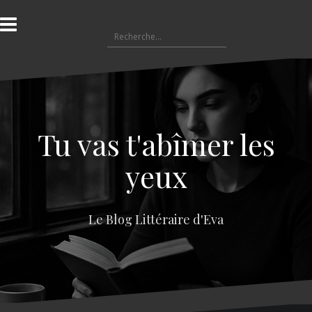
A
l
R
l
e
e
c
r
h
a
e
u
r
c
c
o
Tu vas t'abîmer les
h
n
e
t
yeux
r
e
n
:
u
Le Blog Littéraire d'Eva