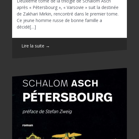
Deuxième tome de la trilogie de Schalom Asch
après « Pétersbourg », « Varsovie » suit la destinée
de Zakhari Mirkin, rencontré dans le premier tome.
Ce jeune homme russe de bonne famille a
décidé[…]
Lire la suite →