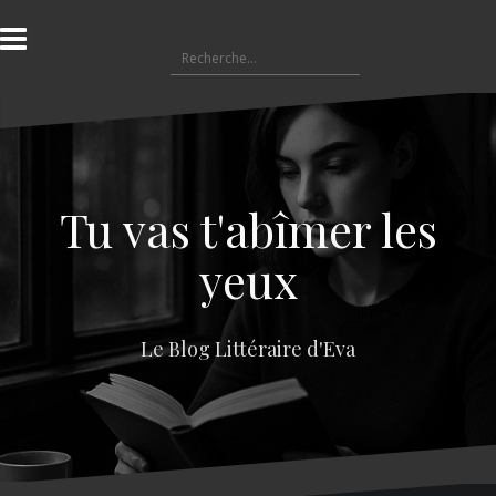
A
l
R
l
e
e
c
r
h
a
e
u
r
c
c
o
Tu vas t'abîmer les
h
n
e
t
yeux
r
e
n
:
u
Le Blog Littéraire d'Eva