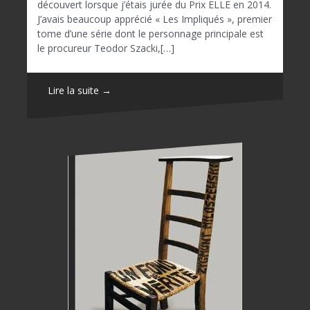
découvert lorsque j’étais jurée du Prix ELLE en 2014.
J’avais beaucoup apprécié « Les Impliqués », premier
tome d’une série dont le personnage principale est
le procureur Teodor Szacki,[…]
Lire la suite →