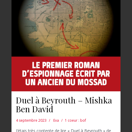
Duel à Beyrouth – Mishka
Ben David
4 septembre 2023
Eva
1 coeur : bof
J’étais très contente de lire « Duel à Beyrouth » de