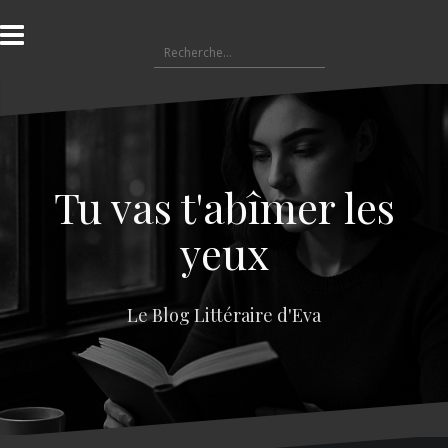
A
l
R
l
e
e
c
r
h
a
e
u
r
c
c
o
Tu vas t'abîmer les
h
n
e
t
yeux
r
e
n
:
u
Le Blog Littéraire d'Eva