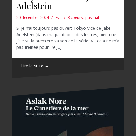
Adelstein
20 décembre 2024
Eva
3 coeurs : pas mal
Si je n’ai toujours pas ouvert Tokyo Vice de Jake
Adelstein (dans ma pal depuis des lustres, bien que
j’aie vu la première saison de la série tv), cela ne m’a
pas freinée pour lire[…]
Lire la suite →