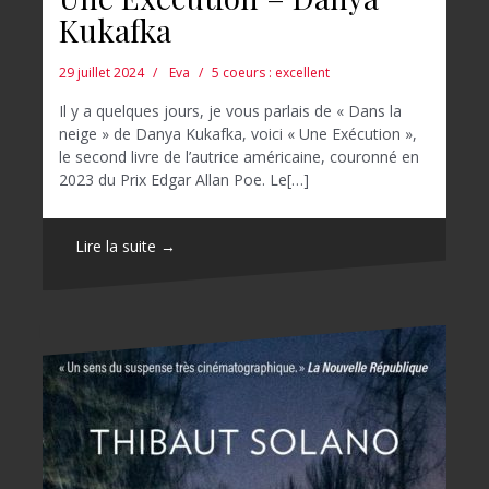
Kukafka
29 juillet 2024
Eva
5 coeurs : excellent
Il y a quelques jours, je vous parlais de « Dans la
neige » de Danya Kukafka, voici « Une Exécution »,
le second livre de l’autrice américaine, couronné en
2023 du Prix Edgar Allan Poe. Le[…]
Lire la suite →