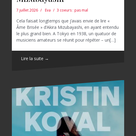
7 juillet 2026
Eva
3 coeurs : pas mal
Cela faisait longtemps que j’avais envie de lire «
Âme Brisée » d’Akira Mizubayashi, en ayant entendu
le plus grand bien. A Tokyo en 1938, un quatuor de
musiciens amateurs se réunit pour répéter – un[…]
Lire la suite →