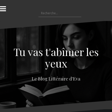
A
l
R
l
e
e
c
r
h
a
e
u
r
c
c
o
Tu vas t'abîmer les
h
n
e
t
yeux
r
e
n
:
u
Le Blog Littéraire d'Eva