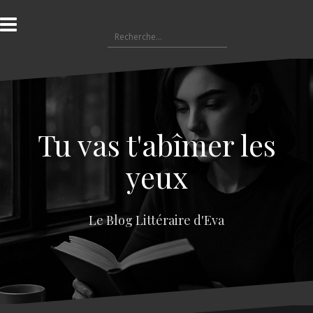
A
l
R
l
e
e
c
r
h
a
e
u
r
c
c
o
Tu vas t'abîmer les
h
n
e
t
yeux
r
e
n
:
u
Le Blog Littéraire d'Eva