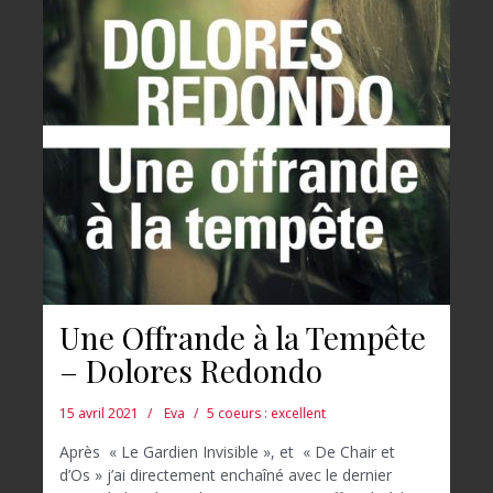
Une Offrande à la Tempête
– Dolores Redondo
15 avril 2021
Eva
5 coeurs : excellent
Après « Le Gardien Invisible », et « De Chair et
d’Os » j’ai directement enchaîné avec le dernier