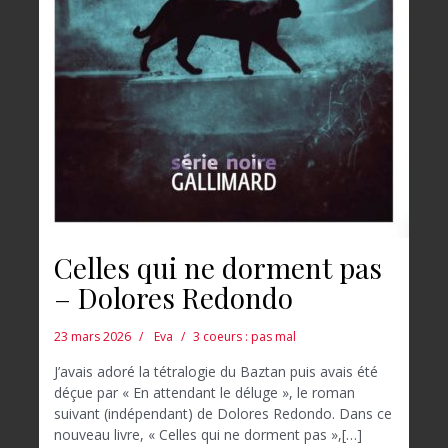
Celles qui ne dorment pas
– Dolores Redondo
23 mars 2026
Eva
3 coeurs : pas mal
J’avais adoré la tétralogie du Baztan puis avais été
déçue par « En attendant le déluge », le roman
suivant (indépendant) de Dolores Redondo. Dans ce
nouveau livre, « Celles qui ne dorment pas »,[…]