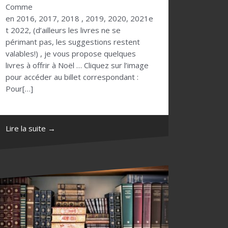
Comme
en 2016, 2017, 2018 , 2019, 2020, 2021e
t 2022, (d’ailleurs les livres ne se
périmant pas, les suggestions restent
valables!) , je vous propose quelques
livres à offrir à Noël … Cliquez sur l’image
pour accéder au billet correspondant :
Pour[…]
Lire la suite →