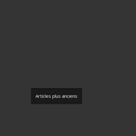
N
Articles plus anciens
a
v
i