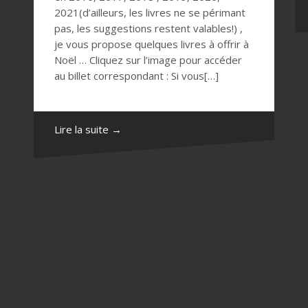
2021(d’ailleurs, les livres ne se périmant
pas, les suggestions restent valables!) ,
je vous propose quelques livres à offrir à
Noël … Cliquez sur l’image pour accéder
au billet correspondant : Si vous[…]
Lire la suite →