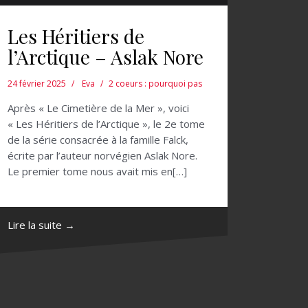
Les Héritiers de
l’Arctique – Aslak Nore
24 février 2025
Eva
2 coeurs : pourquoi pas
Après « Le Cimetière de la Mer », voici
« Les Héritiers de l’Arctique », le 2e tome
de la série consacrée à la famille Falck,
écrite par l’auteur norvégien Aslak Nore.
Le premier tome nous avait mis en[…]
Lire la suite →