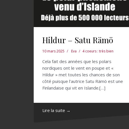
Hildur – Satu Rämö
10 mars 2025
Eva
4 coeurs : très bien
Cela fait des années que les polars
nordiques ont le vent en poupe et «
Hildur » met toutes les chances de son
côté puisque l’autrice Satu Rämö est une
Finlandaise qui vit en Islande.[…]
Lire la suite →