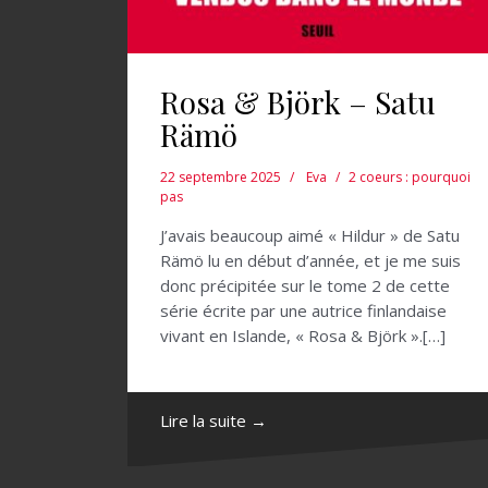
Rosa & Björk – Satu
Rämö
22 septembre 2025
Eva
2 coeurs : pourquoi
pas
J’avais beaucoup aimé « Hildur » de Satu
Rämö lu en début d’année, et je me suis
donc précipitée sur le tome 2 de cette
série écrite par une autrice finlandaise
vivant en Islande, « Rosa & Björk ».[…]
Lire la suite →