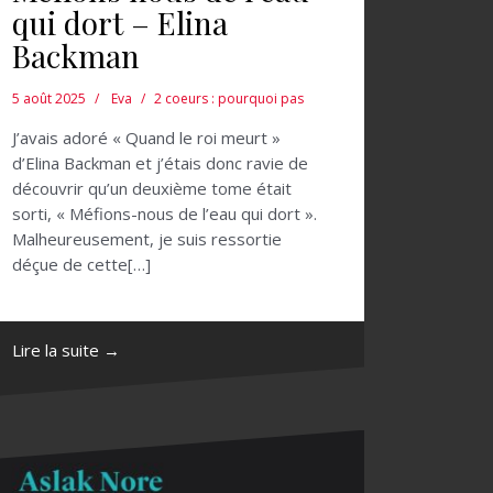
qui dort – Elina
Backman
5 août 2025
Eva
2 coeurs : pourquoi pas
J’avais adoré « Quand le roi meurt »
d’Elina Backman et j’étais donc ravie de
découvrir qu’un deuxième tome était
sorti, « Méfions-nous de l’eau qui dort ».
Malheureusement, je suis ressortie
déçue de cette[…]
Lire la suite →