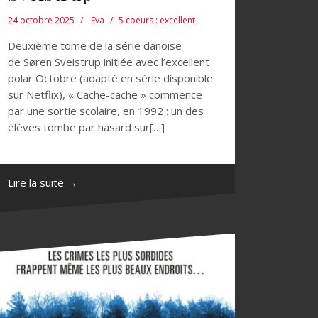
24 octobre 2025
Eva
5 coeurs : excellent
Deuxième tome de la série danoise
de Søren Sveistrup initiée avec l’excellent
polar Octobre (adapté en série disponible
sur Netflix), « Cache-cache » commence
par une sortie scolaire, en 1992 : un des
élèves tombe par hasard sur[…]
Lire la suite →