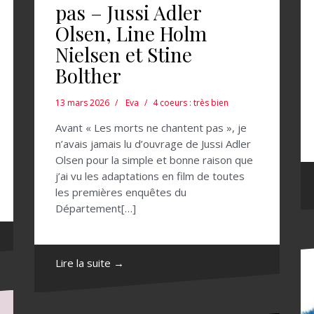
pas – Jussi Adler
Olsen, Line Holm
Nielsen et Stine
Bolther
13 mars 2026
Eva
4 coeurs : très bien
Avant « Les morts ne chantent pas », je
n’avais jamais lu d’ouvrage de Jussi Adler
Olsen pour la simple et bonne raison que
j’ai vu les adaptations en film de toutes
les premières enquêtes du
Département[…]
Lire la suite →