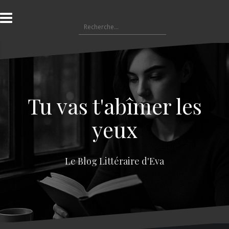
A
l
R
l
e
e
c
r
h
a
e
u
r
c
c
o
Tu vas t'abîmer les
h
n
e
t
yeux
r
e
n
:
u
Le Blog Littéraire d'Eva