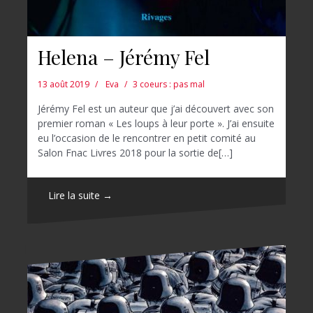
Helena – Jérémy Fel
13 août 2019
Eva
3 coeurs : pas mal
Jérémy Fel est un auteur que j’ai découvert avec son
premier roman « Les loups à leur porte ». J’ai ensuite
eu l’occasion de le rencontrer en petit comité au
Salon Fnac Livres 2018 pour la sortie de[…]
Lire la suite →