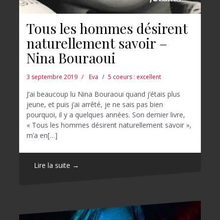
Tous les hommes désirent
naturellement savoir –
Nina Bouraoui
3 septembre 2019
Eva
5 coeurs : excellent
J’ai beaucoup lu Nina Bouraoui quand j’étais plus
jeune, et puis j’ai arrêté, je ne sais pas bien
pourquoi, il y a quelques années. Son dernier livre,
« Tous les hommes désirent naturellement savoir »,
m’a en[…]
Lire la suite →