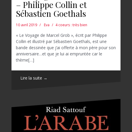
– Philippe Collin et
Sébastien Goethals
10 avril 2019
Eva
4 coeurs : très bien
« Le Voyage de Marcel Grob », écrit par Philippe
Collin et illustré par Sébastien Goethals, est une
bande dessinée que j’ai offerte à mon père pour son
anniversaire…et que je lui ai empruntée car le
thème[…]
Lire la suite →