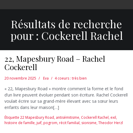
Résultats de recherche
pour :
Cockerell Rachel
22, Mapesbury Road – Rachel
Cockerell
20 novembre 2025
Eva
4 coeurs : très bien
« 22, Mapesbury Road » montre comment la forme et le fond
d’un livre peuvent évoluer pendant son écriture. Rachel Cockerell
voulait écrire sur sa grand-mère élevant avec sa sœur leurs
enfants dans leur maison[…]
Étiquette
22 Mapesbury Road
,
antisémitisme
,
Cockerell Rachel
,
exil
,
histoire de famille
,
juif
,
pogrom
,
récit familial
,
sionisme
,
Theodor Herzl