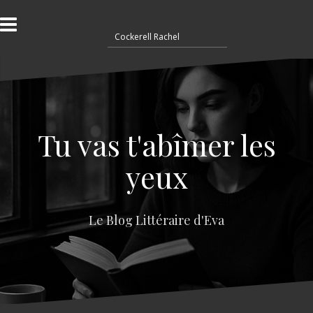
A
l
R
l
e
e
c
r
h
a
e
u
r
c
c
o
Tu vas t'abîmer les
h
n
e
t
yeux
r
e
n
:
u
Le Blog Littéraire d'Eva