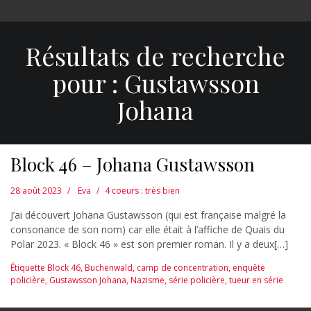
Résultats de recherche
pour :
Gustawsson
Johana
Block 46 – Johana Gustawsson
28 août 2023
Eva
4 coeurs : très bien
J’ai découvert Johana Gustawsson (qui est française malgré la
consonance de son nom) car elle était à l’affiche de Quais du
Polar 2023. « Block 46 » est son premier roman. Il y a deux[…]
Étiquette
Block 46
,
Buchenwald
,
camp de concentration
,
enquête
policière
,
Gustawsson Johana
,
Nazisme
,
série policière
,
tueur en série