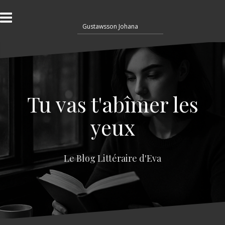
A
l
R
l
e
e
c
r
h
a
e
u
r
c
c
o
Tu vas t'abîmer les
h
n
e
t
yeux
r
e
n
:
u
Le Blog Littéraire d'Eva