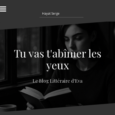
A
l
R
l
e
e
c
r
h
a
e
u
r
c
c
o
Tu vas t'abîmer les
h
n
e
t
yeux
r
e
n
:
u
Le Blog Littéraire d'Eva