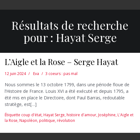
Résultats de recherche
pour :
Hayat Serge
L’Aigle et la Rose – Serge Hayat
12 juin 2024
Eva
3 coeurs : pas mal
Nous sommes le 13 octobre 1799, dans une période floue de
l’Histoire de France. Louis XVI a été exécuté et depuis 1795, a
été mis en place le Directoire, dont Paul Barras, redoutable
stratège, est[…]
Étiquette
coup d'état
,
Hayat Serge
,
histoire d'amour
,
Joséphine
,
L'Aigle et
la Rose
,
Napoléon
,
politique
,
révolution