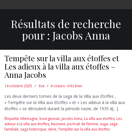
Résultats de recherche
pour :
Jacobs Anna
Tempête sur la villa aux étoffes et
Les adieux à la villa aux étoffes –
Anna Jacobs
14 octobre 2025
Eva
4 coeurs : très bien
Les deux derniers tomes de la saga de la Villa aux Etoffes ,
« Tempête sur la Villa aux Etoffes » et « Les adieux à la villa aux
étoffes » se déroulent durant la période nazie, de 1935 à[…]
Étiquette
Allemagne
,
bourgeoisie
,
Jacobs Anna
,
La villa aux étoffes
,
Les
adieux à la villa aux étoffes
,
Nazisme
,
portrait de femme
,
saga
,
saga
familiale
,
saga historique
,
série
,
Tempête sur la villa aux étoffes