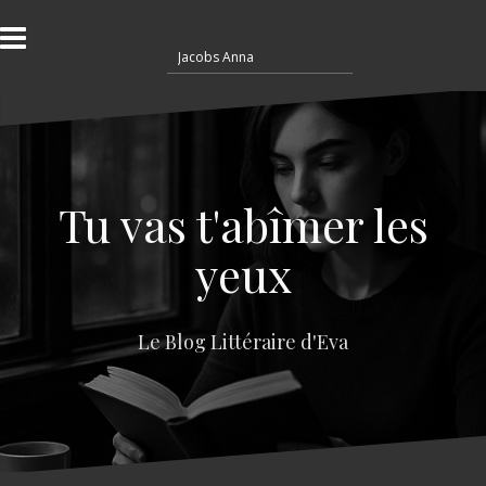
A
l
R
l
e
e
c
r
h
a
e
u
r
c
c
o
Tu vas t'abîmer les
h
n
e
t
yeux
r
e
n
:
u
Le Blog Littéraire d'Eva