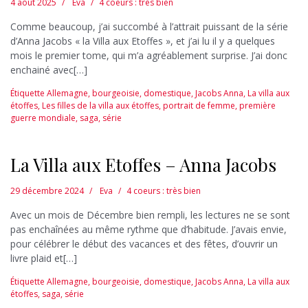
4 août 2025
Eva
4 coeurs : très bien
Comme beaucoup, j’ai succombé à l’attrait puissant de la série
d’Anna Jacobs « la Villa aux Etoffes », et j’ai lu il y a quelques
mois le premier tome, qui m’a agréablement surprise. J’ai donc
enchainé avec[…]
Étiquette
Allemagne
,
bourgeoisie
,
domestique
,
Jacobs Anna
,
La villa aux
étoffes
,
Les filles de la villa aux étoffes
,
portrait de femme
,
première
guerre mondiale
,
saga
,
série
La Villa aux Etoffes – Anna Jacobs
29 décembre 2024
Eva
4 coeurs : très bien
Avec un mois de Décembre bien rempli, les lectures ne se sont
pas enchaînées au même rythme que d’habitude. J’avais envie,
pour célébrer le début des vacances et des fêtes, d’ouvrir un
livre plaid et[…]
Étiquette
Allemagne
,
bourgeoisie
,
domestique
,
Jacobs Anna
,
La villa aux
étoffes
,
saga
,
série