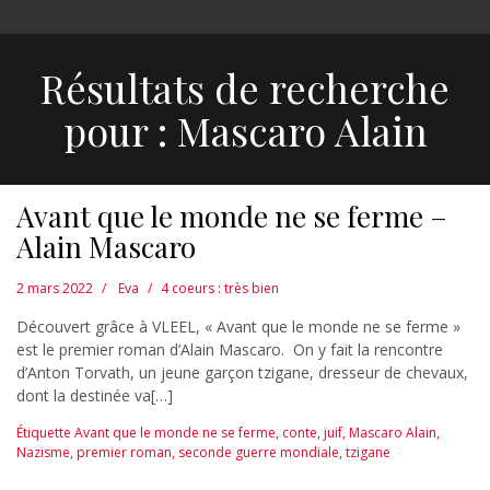
Résultats de recherche
pour :
Mascaro Alain
Avant que le monde ne se ferme –
Alain Mascaro
2 mars 2022
Eva
4 coeurs : très bien
Découvert grâce à VLEEL, « Avant que le monde ne se ferme »
est le premier roman d’Alain Mascaro. On y fait la rencontre
d’Anton Torvath, un jeune garçon tzigane, dresseur de chevaux,
dont la destinée va[…]
Étiquette
Avant que le monde ne se ferme
,
conte
,
juif
,
Mascaro Alain
,
Nazisme
,
premier roman
,
seconde guerre mondiale
,
tzigane