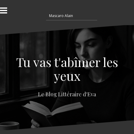
A
l
R
l
e
e
c
r
h
a
e
u
r
c
c
o
Tu vas t'abîmer les
h
n
e
t
yeux
r
e
n
:
u
Le Blog Littéraire d'Eva