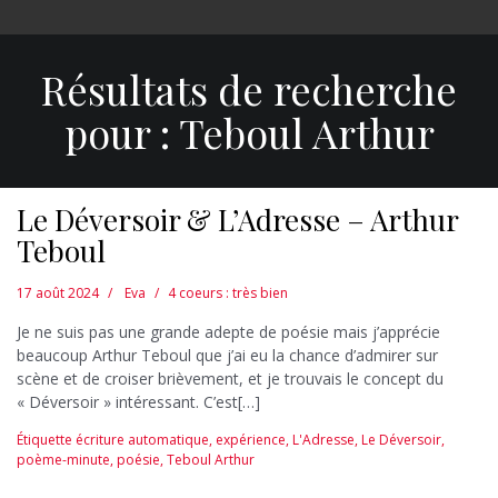
Résultats de recherche
pour :
Teboul Arthur
Le Déversoir & L’Adresse – Arthur
Teboul
17 août 2024
Eva
4 coeurs : très bien
Je ne suis pas une grande adepte de poésie mais j’apprécie
beaucoup Arthur Teboul que j’ai eu la chance d’admirer sur
scène et de croiser brièvement, et je trouvais le concept du
« Déversoir » intéressant. C’est[…]
Étiquette
écriture automatique
,
expérience
,
L'Adresse
,
Le Déversoir
,
poème-minute
,
poésie
,
Teboul Arthur