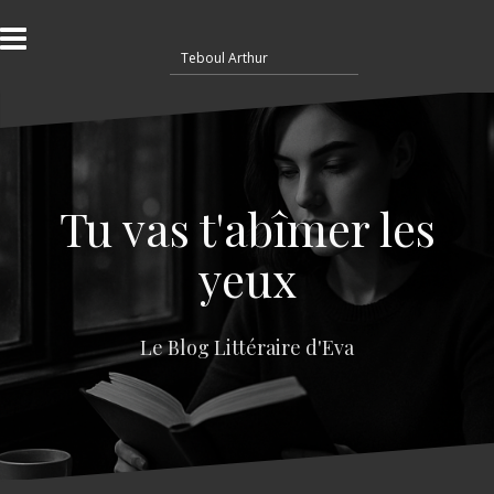
A
l
R
l
e
e
c
r
h
a
e
u
r
c
c
o
Tu vas t'abîmer les
h
n
e
t
yeux
r
e
n
:
u
Le Blog Littéraire d'Eva