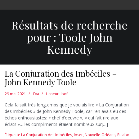
Résultats de recherche
pour :
Toole John
Kennedy
La Conjuration des Imbéciles –
John Kennedy Toole
29 mai 2021
Eva
1 coeur : bof
Cela faisait très longtemps que je voulais lire « La Conjuration
des Imbéciles » de John Kennedy Toole, car j’en avais eu des
échos enthousiastes: « chef d’oeuvre », « qui fait rire aux
éclats »… les compliments étaient nombreux sur[…]
Étiquette
La Conjuration des Imbéciles
,
loser
,
Nouvelle-Orléans
,
Picabo