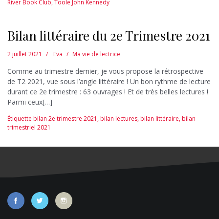
River Book Club
,
Toole John Kennedy
Bilan littéraire du 2e Trimestre 2021
2 juillet 2021
Eva
Ma vie de lectrice
Comme au trimestre dernier, je vous propose la rétrospective
de T2 2021, vue sous l’angle littéraire ! Un bon rythme de lecture
durant ce 2e trimestre : 63 ouvrages ! Et de très belles lectures !
Parmi ceux[…]
Étiquette
bilan 2e trimestre 2021
,
bilan lectures
,
bilan littéraire
,
bilan
trimestriel 2021