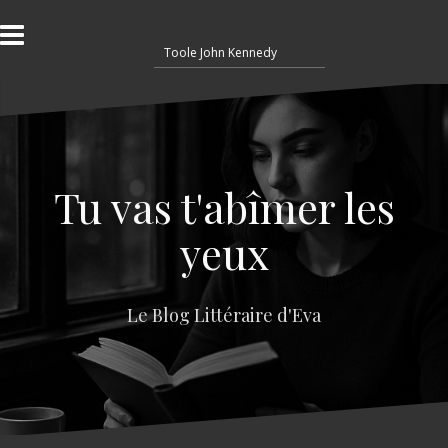
A
l
R
l
e
e
c
r
h
a
e
u
r
c
c
o
Tu vas t'abîmer les
h
n
e
t
yeux
r
e
n
:
u
Le Blog Littéraire d'Eva