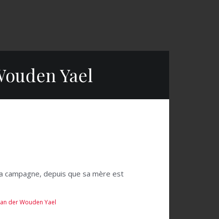
Wouden Yael
 à la campagne, depuis que sa mère est
van der Wouden Yael