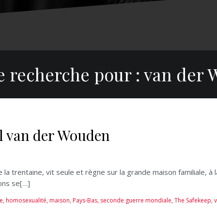
e recherche pour :
van der 
l van der Wouden
 la trentaine, vit seule et règne sur la grande maison familiale,
ions se[…]
le
,
homosexualité
,
maison
,
Pays-Bas
,
seconde guerre mondiale
,
The Safekeep
,