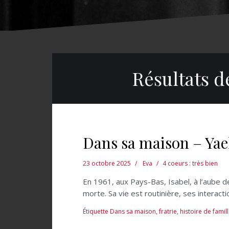
Résultats d
Dans sa maison – Yae
23 octobre 2025
Eva
4 coeurs : très bien
En 1961, aux Pays-Bas, Isabel, à l’aube de
morte. Sa vie est routinière, ses interact
Étiquette
Dans sa maison
,
fratrie
,
histoire de famil