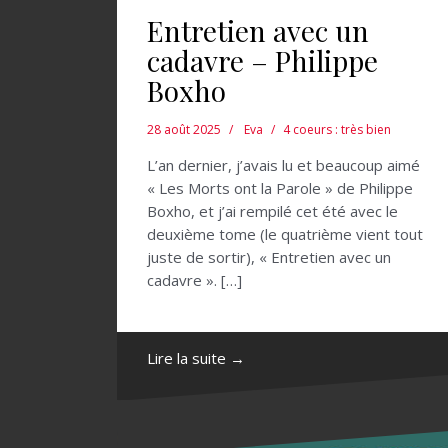
Entretien avec un
cadavre – Philippe
Boxho
28 août 2025
Eva
4 coeurs : très bien
L’an dernier, j’avais lu et beaucoup aimé
« Les Morts ont la Parole » de Philippe
Boxho, et j’ai rempilé cet été avec le
deuxième tome (le quatrième vient tout
juste de sortir), « Entretien avec un
cadavre ». […]
Lire la suite →