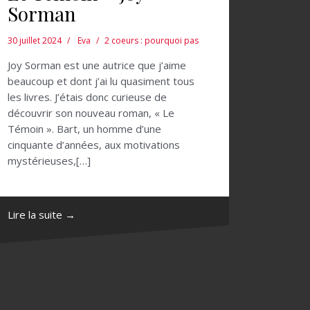
Sorman
30 juillet 2024
Eva
2 coeurs : pourquoi pas
Joy Sorman est une autrice que j’aime
beaucoup et dont j’ai lu quasiment tous
les livres. J’étais donc curieuse de
découvrir son nouveau roman, « Le
Témoin ». Bart, un homme d’une
cinquante d’années, aux motivations
mystérieuses,[…]
Lire la suite →