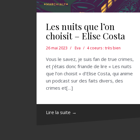
Les nuits que l’on
choisit – Elise Costa
26 mai 2023
Eva
4 coeurs : très bien
Vous le savez, je suis fan de true crimes,
et j’étais donc friande de lire « Les nuits
que l’on choisit » d’Elise Costa, qui anime
un podcast sur des faits divers, des
crimes et[…]
Lire la suite →