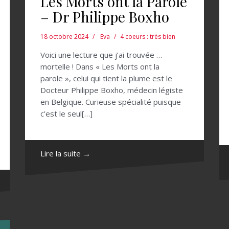
Les Morts ont la Parole
– Dr Philippe Boxho
18 octobre 2024
Eva
4 coeurs : très bien
Voici une lecture que j’ai trouvée …
mortelle ! Dans « Les Morts ont la
parole », celui qui tient la plume est le
Docteur Philippe Boxho, médecin légiste
en Belgique. Curieuse spécialité puisque
c’est le seul[…]
Lire la suite →