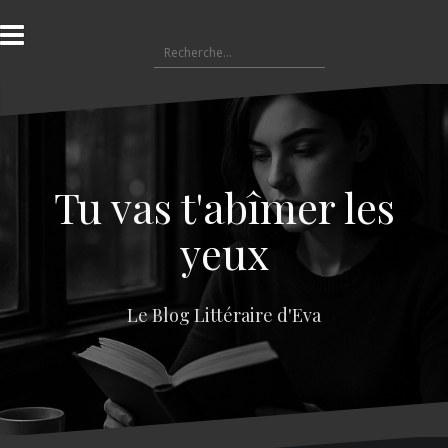
A
l
R
l
e
e
c
r
h
a
e
u
r
c
c
o
Tu vas t'abîmer les
h
n
e
t
yeux
r
e
n
:
u
Le Blog Littéraire d'Eva