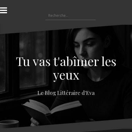
A
l
R
l
e
e
c
r
h
a
e
u
r
c
c
o
Tu vas t'abîmer les
h
n
e
t
yeux
r
e
n
:
u
Le Blog Littéraire d'Eva