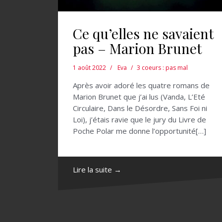
Ce qu’elles ne savaient
pas – Marion Brunet
1 août 2022
Eva
3 coeurs : pas mal
Après avoir adoré les quatre romans de
Marion Brunet que j’ai lus (Vanda, L’Eté
Circulaire, Dans le Désordre, Sans Foi ni
Loi), j’étais ravie que le jury du Livre de
Poche Polar me donne l’opportunité[…]
Lire la suite →