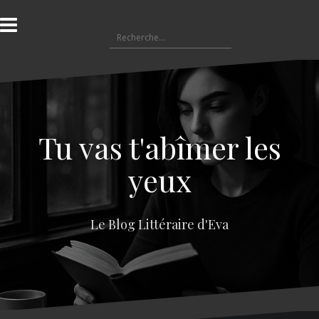
A
l
R
l
e
e
c
r
h
a
e
u
r
c
c
o
Tu vas t'abîmer les
h
n
e
t
yeux
r
e
n
:
u
Le Blog Littéraire d'Eva