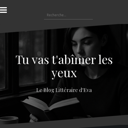
A
l
R
l
e
e
c
r
h
a
e
u
r
c
c
o
Tu vas t'abîmer les
h
n
e
t
yeux
r
e
n
:
u
Le Blog Littéraire d'Eva