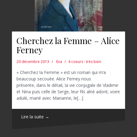
Cherchez la Femme – Alice
Ferney
20 décembre 2013
Eva
4 coeurs : très bien
« Cherchez la Femme » est un roman qui m’a
beaucoup secouée. Alice Ferney nous
présente, dans le détail, la vie conjugale de Vladimir
et Nina puis celle de Serge, leur fils aîné adoré, voire
adulé, marié avec Marianne, le[…]
Lire la suite →