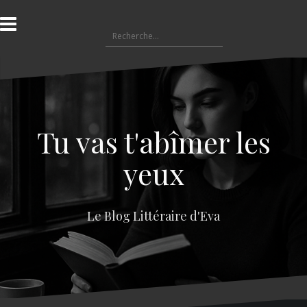
A
l
R
l
e
e
c
r
h
a
e
u
r
c
c
o
Tu vas t'abîmer les
h
n
e
t
yeux
r
e
n
:
u
Le Blog Littéraire d'Eva