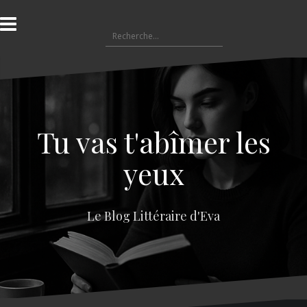
A
l
R
l
e
e
c
r
h
a
e
u
r
c
c
o
Tu vas t'abîmer les
h
n
e
t
yeux
r
e
n
:
u
Le Blog Littéraire d'Eva