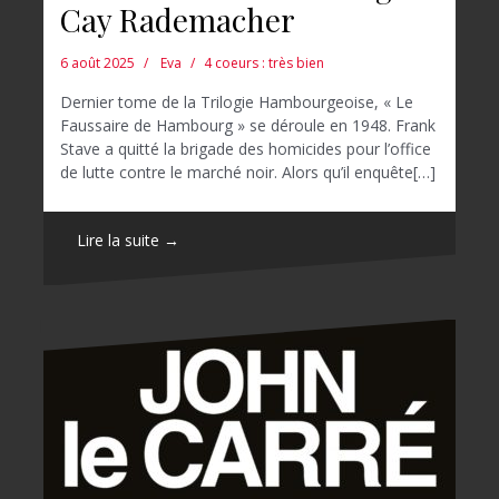
Cay Rademacher
6 août 2025
Eva
4 coeurs : très bien
Dernier tome de la Trilogie Hambourgeoise, « Le
Faussaire de Hambourg » se déroule en 1948. Frank
Stave a quitté la brigade des homicides pour l’office
de lutte contre le marché noir. Alors qu’il enquête[…]
Lire la suite →