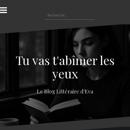
A
l
R
l
e
e
c
r
h
a
e
u
r
c
c
o
Tu vas t'abîmer les
h
n
e
t
yeux
r
e
n
:
u
Le Blog Littéraire d'Eva