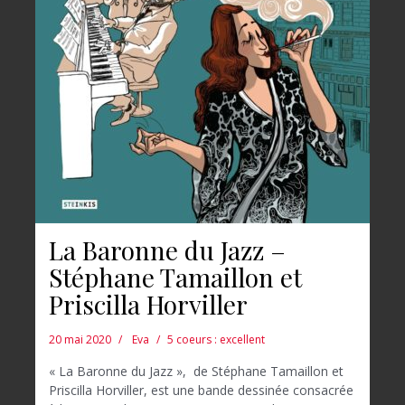
La Baronne du Jazz –
Stéphane Tamaillon et
Priscilla Horviller
20 mai 2020
Eva
5 coeurs : excellent
« La Baronne du Jazz », de Stéphane Tamaillon et
Priscilla Horviller, est une bande dessinée consacrée