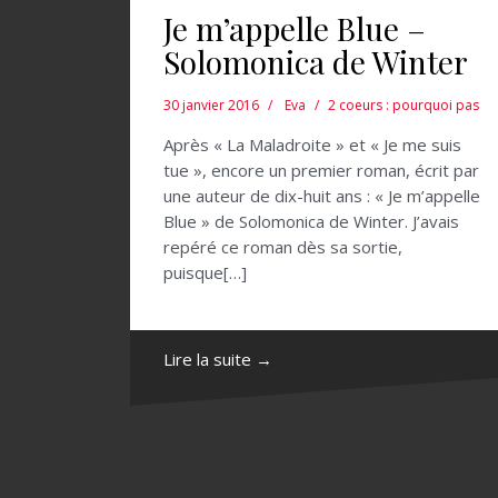
Je m’appelle Blue –
Solomonica de Winter
30 janvier 2016
Eva
2 coeurs : pourquoi pas
Après « La Maladroite » et « Je me suis
tue », encore un premier roman, écrit par
une auteur de dix-huit ans : « Je m’appelle
Blue » de Solomonica de Winter. J’avais
repéré ce roman dès sa sortie,
puisque[…]
Lire la suite →