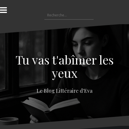
A
l
R
l
e
e
c
r
h
a
e
u
r
c
c
o
Tu vas t'abîmer les
h
n
e
t
yeux
r
e
n
:
u
Le Blog Littéraire d'Eva