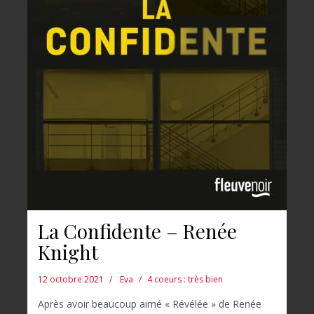
La Confidente – Renée
Knight
12 octobre 2021
Eva
4 coeurs : très bien
Après avoir beaucoup aimé « Révélée » de Renée