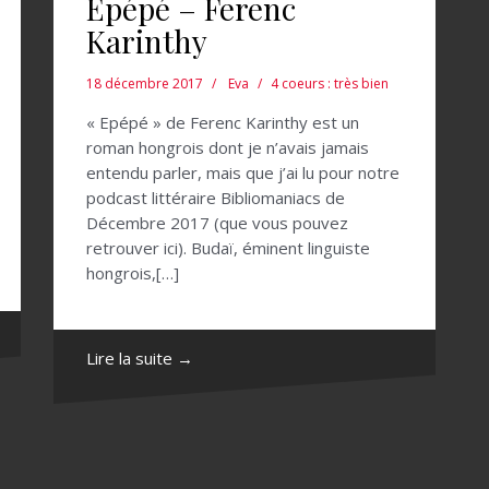
Epépé – Ferenc
Karinthy
18 décembre 2017
Eva
4 coeurs : très bien
« Epépé » de Ferenc Karinthy est un
roman hongrois dont je n’avais jamais
entendu parler, mais que j’ai lu pour notre
podcast littéraire Bibliomaniacs de
Décembre 2017 (que vous pouvez
retrouver ici). Budaï, éminent linguiste
hongrois,[…]
Lire la suite →