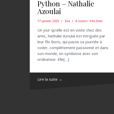
Python – Nathalie
Azoulai
17 janvier 2025
Eva
4 coeurs : très bien
Un jour qu’elle est en visite chez des
amis, Nathalie Azoulai est intriguée par
leur fils Boris, qui passe sa journée à
coder, complètement passionné et dans
son monde, en symbiose avec son
ordinateur. Elle[…]
Lire la suite →