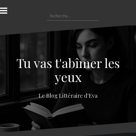
A
l
R
l
e
e
c
r
h
a
e
u
r
c
c
o
Tu vas t'abîmer les
h
n
e
t
yeux
r
e
n
:
u
Le Blog Littéraire d'Eva