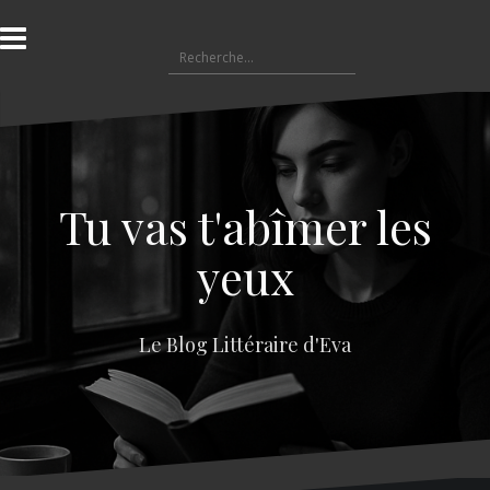
A
l
R
l
e
e
c
r
h
a
e
u
r
c
c
o
Tu vas t'abîmer les
h
n
e
t
yeux
r
e
n
:
u
Le Blog Littéraire d'Eva