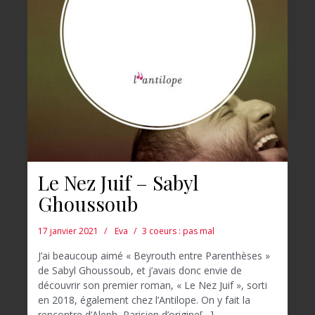
Le Nez Juif – Sabyl
Ghoussoub
17 janvier 2021
Eva
3 coeurs : pas mal
J’ai beaucoup aimé « Beyrouth entre Parenthèses »
de Sabyl Ghoussoub, et j’avais donc envie de
découvrir son premier roman, « Le Nez Juif », sorti
en 2018, également chez l’Antilope. On y fait la
rencontre d’Aleph, Parisien d’origine[…]