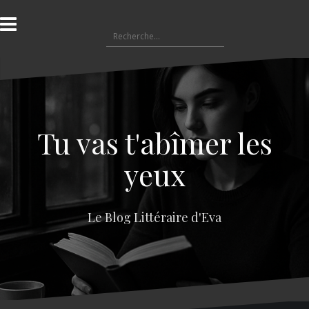
A
l
R
l
e
e
c
r
h
a
e
u
r
c
c
o
Tu vas t'abîmer les
h
n
e
t
yeux
r
e
n
:
u
Le Blog Littéraire d'Eva