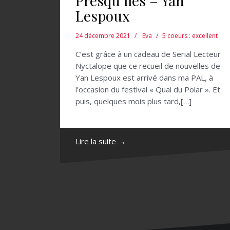
Presqu’îles – Yan
Lespoux
24 décembre 2021
Eva
5 coeurs : excellent
C’est grâce à un cadeau de Serial Lecteur
Nyctalope que ce recueil de nouvelles de
Yan Lespoux est arrivé dans ma PAL, à
l’occasion du festival « Quai du Polar ». Et
puis, quelques mois plus tard,[…]
Lire la suite →