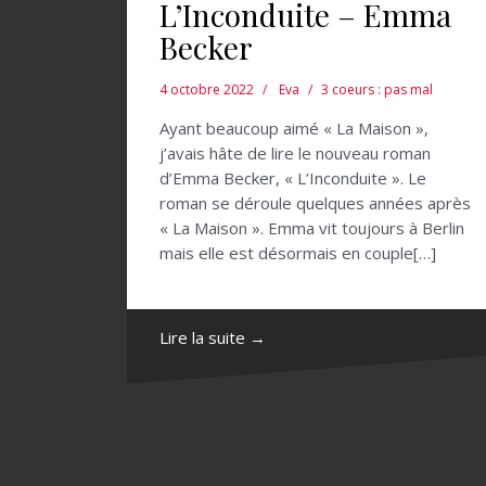
L’Inconduite – Emma
Becker
4 octobre 2022
Eva
3 coeurs : pas mal
Ayant beaucoup aimé « La Maison »,
j’avais hâte de lire le nouveau roman
d’Emma Becker, « L’Inconduite ». Le
roman se déroule quelques années après
« La Maison ». Emma vit toujours à Berlin
mais elle est désormais en couple[…]
Lire la suite →