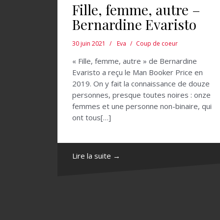
Fille, femme, autre –
Bernardine Evaristo
30 juin 2021
Eva
Coup de coeur
« Fille, femme, autre » de Bernardine
Evaristo a reçu le Man Booker Price en
2019. On y fait la connaissance de douze
personnes, presque toutes noires : onze
femmes et une personne non-binaire, qui
ont tous[…]
Lire la suite →