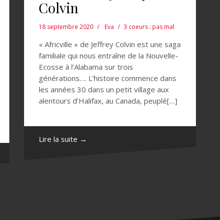
Colvin
18 septembre 2020
Eva
3 coeurs : pas mal
« Africville » de Jeffrey Colvin est une saga
familiale qui nous entraîne de la Nouvelle-
Ecosse à l’Alabama sur trois
générations…. L’histoire commence dans
les années 30 dans un petit village aux
alentours d’Halifax, au Canada, peuplé[…]
Lire la suite →