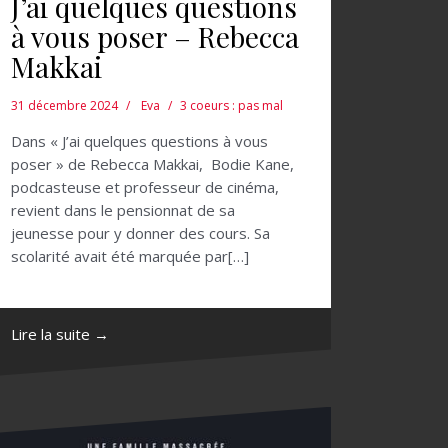
J’ai quelques questions
à vous poser – Rebecca
Makkai
31 décembre 2024
Eva
3 coeurs : pas mal
Dans « J’ai quelques questions à vous
poser » de Rebecca Makkai, Bodie Kane,
podcasteuse et professeur de cinéma,
revient dans le pensionnat de sa
jeunesse pour y donner des cours. Sa
scolarité avait été marquée par[…]
Lire la suite →