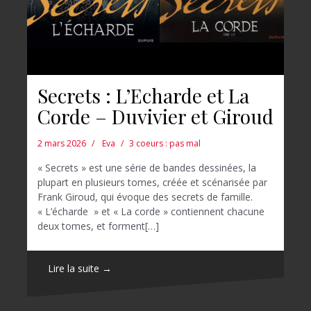
Secrets : L’Echarde et La
Corde – Duvivier et Giroud
2 mars 2026
Eva
3 coeurs : pas mal
« Secrets » est une série de bandes dessinées, la
plupart en plusieurs tomes, créée et scénarisée par
Frank Giroud, qui évoque des secrets de famille.
« L’écharde » et « La corde » contiennent chacune
deux tomes, et forment[…]
Lire la suite →