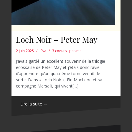
Loch Noir – Peter May
2 juin 2025
Eva
3 coeurs : pas mal
J’avais gardé un excellent souvenir de la trilogie
écossaise de Peter May et j’étais donc ravie
d’apprendre qu’un quatrième tome venait de
sortir. Dans « Loch Noir », Fin MacLeod et sa
compagne Marsaili, qui vivent[…]
Lire la suite →