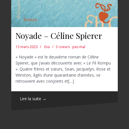
Noyade – Céline Spierer
13 mars 2023
Eva
3 coeurs : pas mal
« Noyade » est le deuxième roman de Céline
Spierer, que j’avais découverte avec « Le Fil Rompu
». Quatre frères et sœurs, Sean, Jacquelyn, Rose et
Winston, âgés d’une quarantaine d’années, se
retrouvent avec conjoints et[…]
Lire la suite →