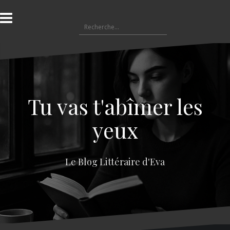
A
l
R
l
e
e
c
r
h
a
e
u
r
c
c
o
Tu vas t'abîmer les
h
n
e
t
yeux
r
e
n
:
u
Le Blog Littéraire d'Eva