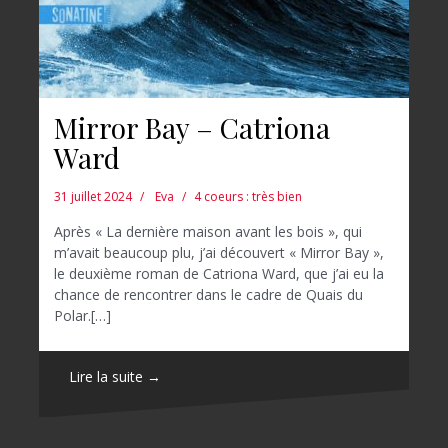
Mirror Bay – Catriona
Ward
31 juillet 2024
Eva
4 coeurs : très bien
Après « La dernière maison avant les bois », qui
m’avait beaucoup plu, j’ai découvert « Mirror Bay »,
le deuxième roman de Catriona Ward, que j’ai eu la
chance de rencontrer dans le cadre de Quais du
Polar.[…]
Lire la suite →