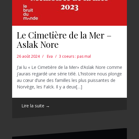
Le Cimetière de la Mer –
Aslak Nore
26 août 2024
Eva
3 coeurs : pas mal
J’ai lu « Le Cimetière de la Mer» d’Aslak Nore comme
j’aurais regardé une série télé. L’histoire nous plonge
au cœur d’une des familles les plus puissantes de
Norvège, les Falck. Il y a deux[…]
Lire la suite →