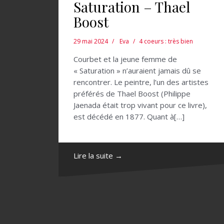
Saturation – Thael
Boost
29 mai 2024
Eva
4 coeurs : très bien
Courbet et la jeune femme de
« Saturation » n’auraient jamais dû se
rencontrer. Le peintre, l’un des artistes
préférés de Thael Boost (Philippe
Jaenada était trop vivant pour ce livre),
est décédé en 1877. Quant à[…]
Lire la suite →