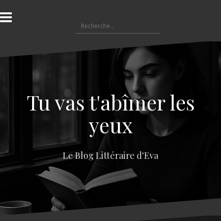
A
l
R
l
e
e
c
r
h
a
e
u
r
c
c
o
Tu vas t'abîmer les
h
n
e
t
yeux
r
e
n
:
u
Le Blog Littéraire d'Eva