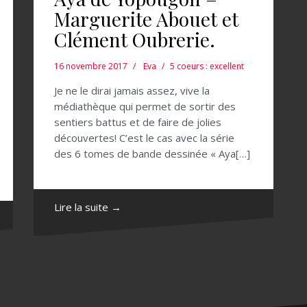
Marguerite Abouet et
Clément Oubrerie.
16 novembre 2017
Eva
5 coeurs : excellent
Je ne le dirai jamais assez, vive la
médiathèque qui permet de sortir des
sentiers battus et de faire de jolies
découvertes! C’est le cas avec la série
des 6 tomes de bande dessinée « Aya[…]
Lire la suite →