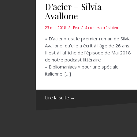
D’acier – Silvia
Avallone
23 mai 2018
Eva
4 coeurs : très bien
« D’acier » est le premier roman de Silvia
Avallone, qu’elle a écrit à l’âge de 26 ans.
Il est à l’affiche de l’épisode de Mai 2018
de notre podcast littéraire
« Bibliomaniacs » pour une spéciale
italienne :[…]
Lire la suite →