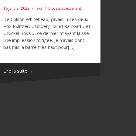
16 janvier 2023
Eva
5 coeurs : excellent
De Colson Whitehead, j’avais lu ses deux
Prix Pulitzer, « Underground Railroad » et
« Nickel Boys », ce dernier m’ayant laissé
une impression mitigée. Je n’avais donc
pas mis la barre très haut pour[…]
Lire la suite →