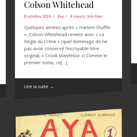
Colson Whitehead
8 octobre 2024
Eva
4 coeurs : très bien
Quelques années après « Harlem Shuffle
», Colson Whitehead revient avec « La
Règle du Crime » (quel dommage de ne
pas avoir conservé l’incroyable titre
original, « Crook Manifesto ») Comme le
premier tome, ce[…]
Lire la suite →