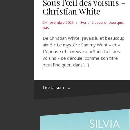
Sous l’œil des voisins –
Christian White
24 novembre 2025
Eva
2 coeurs : pourquoi
pas
De Christian White, j’avais lu et beaucoup
aimé « Le mystère Sammy Went » et «
L’épouse et la veuve ». « Sous l’œil des
voisins » se déroule, comme son titre
peut l’indiquer, dans[…]
Lire la suite →