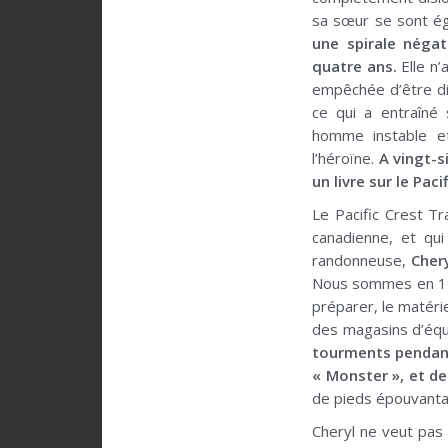
sa sœur se sont é
une spirale néga
quatre ans.
Elle n’
empêchée d’être di
ce qui a entraîné
homme instable et
l’héroïne.
A vingt-s
un livre sur le Pacif
Le Pacific Crest Tr
canadienne, et qui 
randonneuse,
Chery
Nous sommes en 1995
préparer, le matérie
des magasins d’équi
tourments pendant
« Monster », et de
de pieds épouvanta
Cheryl ne veut pas