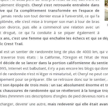
galement éloignés.
Cheryl s’est retrouvée entraînée dans
tive qui l’a complètement transformée en l’espace de
a jamais rendu son tout dernier essai à l’université, ce qui l’a
plômée, elle s’est mise à tromper son mari à tour de bras
 son divorce, puis elle a commencé une relation avec un
 drogué, ce qui l’a conduite à se piquer également à
ix ans, c’est une femme qui enchaîne les échecs et qui se d
ic Crest Trail.
ail est un sentier de randonnée long de plus de 4000 km, qui va
traverse trois états : la Californie, l’Oregon et l’état de Wa
l décide de se lancer dans la portion californienne du senti
, Internet est balbutiant, il n’y a pas encore les blogs qui don
l de randonnée n’est ni léger ni miniaturisé, et Cheryl ne peut c
pement pour se préparer. Elle se retrouve donc sur le sentier,
 son épopée de trois mois : un sac absolument énorme et tr
s chaussures de randonnée qui se révéleront à la longue tro
bles (hmmmm ces descriptions d’ongles de pied devenus noirs et 
 changer, devenir une autre,
mais redevenir qui elle était ava