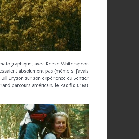
nématographique, avec Reese Whiterspoon
éressaient absolument pas (même si j’avais
e Bill Bryson sur son expérience du Sentier
 grand parcours américain,
le Pacific Crest