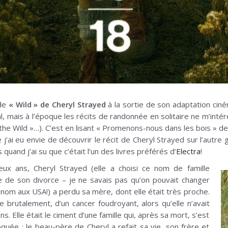
 de
« Wild » de Cheryl Strayed
à la sortie de son adaptation ci
pal, mais à l’époque les récits de randonnée en solitaire ne m’int
 the Wild »…). C’est en lisant « Promenons-nous dans les bois » d
j’ai eu envie de découvrir le récit de Cheryl Strayed sur l’autre
 quand j’ai su que c’était l’un des livres préférés d’
Electra
!
eux ans, Cheryl Strayed (elle a choisi ce nom de famille
te de son divorce – je ne savais pas qu’on pouvait changer
 nom aux USA!) a perdu sa mère, dont elle était très proche.
e brutalement, d’un cancer foudroyant, alors qu’elle n’avait
s. Elle était le ciment d’une famille qui, après sa mort, s’est
uée : le beau-père de Cheryl a refait sa vie, son frère et