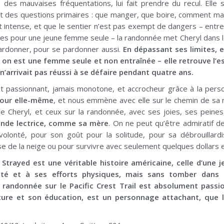
ne des mauvaises fréquentations, lui fait prendre du recul. Elle
t des questions primaires : que manger, que boire, comment ma
st intense, et que le sentier n’est pas exempt de dangers – entr
s pour une jeune femme seule – la randonnée met Cheryl dans les 
pardonner, pour se pardonner aussi.
En dépassant ses limites, e
 on est une femme seule et non entraînée – elle retrouve l’e
 n’arrivait pas réussi à se défaire pendant quatre ans.
it passionnant, jamais monotone, et accrocheur grâce à la person
pour elle-même
, et nous emmène avec elle sur le chemin de sa r
e Cheryl, et ceux sur la randonnée, avec ses joies, ses peines
ande lectrice, comme sa mère
. On ne peut qu’être admiratif d
 volonté, pour son goût pour la solitude, pour sa débrouillar
se de la neige ou pour survivre avec seulement quelques dollars 
 Strayed est une véritable histoire américaine, celle d’une
té et à ses efforts physiques, mais sans tomber dans l
a randonnée sur le Pacific Crest Trail est absolument passio
ture et son éducation, est un personnage attachant, que l’