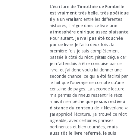
L’écriture de Timothée de Fombelle
est vraiment très belle, très poétique
.
Il y a un vrai liant entre les différentes
histoires, il règne dans ce livre
une
atmosphère onirique assez plaisante
.
Pour autant,
je n’ai pas été touchée
par ce livre
. Je l’ai lu deux fois : la
première fois je suis complètement
passée à côté du récit. J’étais déçue car
je m’attendais à être conquise par ce
livre, et j’ai donc voulu lui donner une
seconde chance, ce qui a été facilité par
le fait que l’ouvrage ne compte qu’une
centaine de pages. La seconde lecture
m’a permis de mieux ressentir le récit,
mais il n’empêche que
je suis restée à
distance du contenu
de « Neverland »:
j’ai apprécié l’écriture, j’ai trouvé ce récit
agréable, avec certaines phrases
pertinentes et bien tournées,
mais
aussitôt le livre refermé, je suis