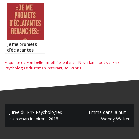
Je me promets
d’éclatantes
revanches –
Valentine Goby
Étiquette
de Fombelle Timothée
,
enfance
,
Neverland
,
poésie
,
Prix
Psychologies du roman inspirant
,
souvenirs
N
Jurée du Prix Psychologies
Emma dans la nuit –
du roman inspirant 2018
Wendy Walker
a
v