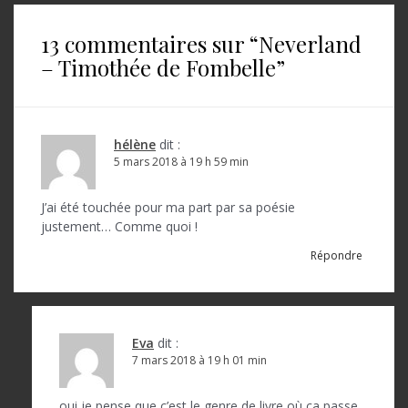
i
13 commentaires sur “
Neverland
g
– Timothée de Fombelle
”
a
t
i
hélène
dit :
o
5 mars 2018 à 19 h 59 min
n
J’ai été touchée pour ma part par sa poésie
d
justement… Comme quoi !
e
Répondre
l
’
a
Eva
dit :
7 mars 2018 à 19 h 01 min
r
oui je pense que c’est le genre de livre où ça passe