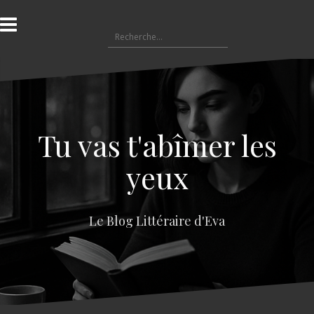
A
l
R
l
e
e
c
r
h
a
e
u
r
c
c
o
Tu vas t'abîmer les
h
n
e
t
yeux
r
e
n
:
u
Le Blog Littéraire d'Eva