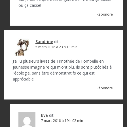
t
ou ça casse!
i
Répondre
c
l
e
Sandrine
dit :
5 mars 2018 à 23 h 13 min
J’ai lu plusieurs livres de Timothée de Fombelle en
jeunesse imaginaire qui m’ont plu. Ils sont plutôt liés à
l’écologie, sans être démonstratifs ce qui est
appréciable.
Répondre
Eva
dit :
7 mars 2018 à 19 h 02 min