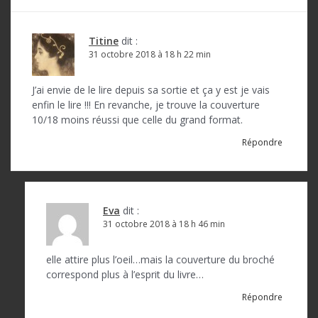
i
o
Titine
dit :
n
31 octobre 2018 à 18 h 22 min
d
J’ai envie de le lire depuis sa sortie et ça y est je vais
e
enfin le lire !!! En revanche, je trouve la couverture
l
10/18 moins réussi que celle du grand format.
’
Répondre
a
r
t
Eva
dit :
31 octobre 2018 à 18 h 46 min
i
c
elle attire plus l’oeil…mais la couverture du broché
correspond plus à l’esprit du livre…
l
Répondre
e