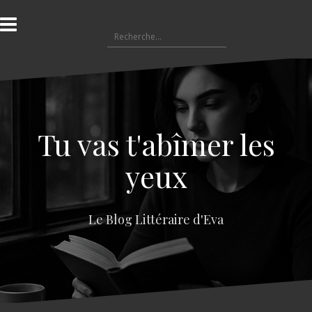
A
l
R
l
e
e
c
r
h
a
e
u
r
c
c
o
Tu vas t'abîmer les
h
n
e
t
yeux
r
e
n
:
u
Le Blog Littéraire d'Eva