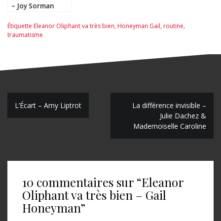
– Joy Sorman
Étiquette
Eleanor Oliphant va très bien
,
Honeyman Gail
,
routine
,
traumatisme
N
L’Écart – Amy Liptrot
La différence invisible –
Julie Dachez &
a
Mademoiselle Caroline
v
i
g
10 commentaires sur “
Eleanor
a
Oliphant va très bien – Gail
t
Honeyman
”