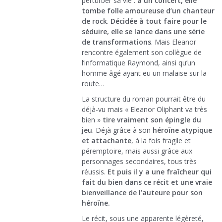
perturber sa vie :
à un concert, elle
tombe folle amoureuse d’un chanteur
de rock
.
Décidée à tout faire pour le
séduire, elle se lance dans une série
de transformations
. Mais Eleanor
rencontre également son collègue de
l’informatique Raymond, ainsi qu’un
homme âgé ayant eu un malaise sur la
route…
La structure du roman pourrait être du
déjà-vu mais « Eleanor Oliphant va très
bien »
tire vraiment son épingle du
jeu
. Déjà grâce à son
héroïne atypique
et attachante
, à la fois fragile et
péremptoire, mais aussi grâce aux
personnages secondaires, tous très
réussis.
Et puis il y a une fraîcheur qui
fait du bien dans ce récit et une vraie
bienveillance de l’auteure pour son
héroïne.
Le récit, sous une apparente légèreté,