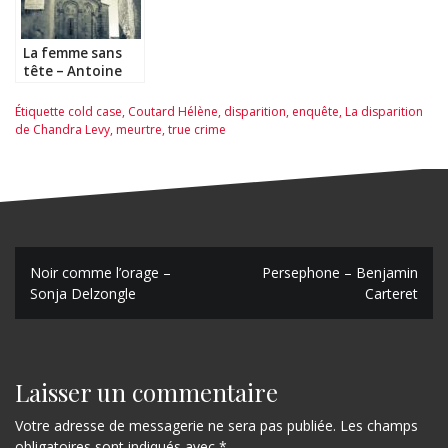
La femme sans
tête – Antoine
Albertini
Étiquette
cold case
,
Coutard Hélène
,
disparition
,
enquête
,
La disparition
de Chandra Levy
,
meurtre
,
true crime
N
Noir comme l’orage –
Persephone – Benjamin
Sonja Delzongle
Carteret
a
v
i
Laisser un commentaire
g
Votre adresse de messagerie ne sera pas publiée.
Les champs
a
obligatoires sont indiqués avec
*