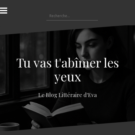
A
l
R
l
e
e
c
r
h
a
e
u
r
c
c
o
Tu vas t'abîmer les
h
n
e
t
yeux
r
e
n
:
u
Le Blog Littéraire d'Eva