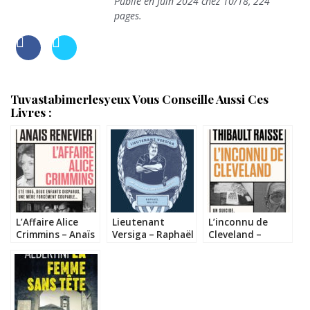
Publié en Juin 2024 chez 10/18, 224
pages.
Tuvastabimerlesyeux Vous Conseille Aussi Ces
Livres :
L’Affaire Alice
Lieutenant
L’inconnu de
Crimmins – Anaïs
Versiga – Raphaël
Cleveland –
Renevier
Malkin
Thibault Raisse