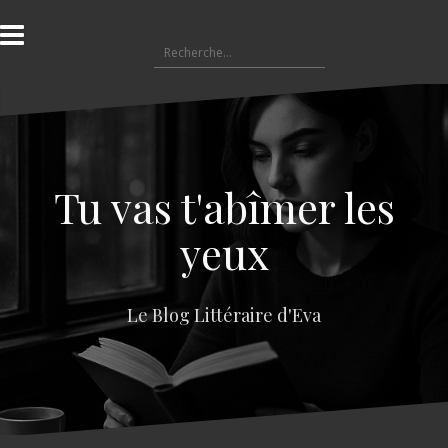
A
l
R
l
e
e
c
r
h
a
e
u
r
c
c
o
Tu vas t'abîmer les
h
n
e
t
yeux
r
e
n
:
u
Le Blog Littéraire d'Eva