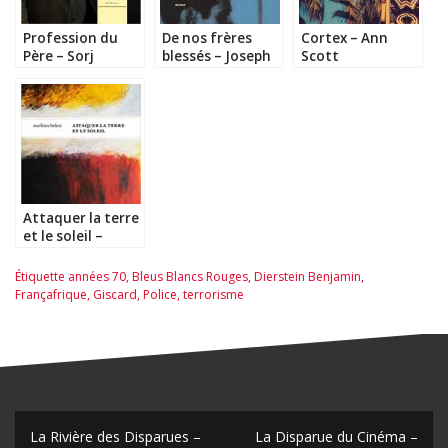
Profession du
De nos frères
Cortex – Ann
Père – Sorj
blessés – Joseph
Scott
Chalandon
Andras
Attaquer la terre
et le soleil –
Mathieu Belezi
Étiquette
années 70
,
Bleus Blancs Rouges
,
Dierstein Benjamin
,
Françafrique
,
Giscard
,
Police
,
terrorisme
N
La Rivière des Disparues –
La Disparue du Cinéma –