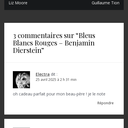
Liz Moore
Guillaume Tion
a
v
i
3 commentaires sur “
Bleus
g
Blancs Rouges – Benjamin
a
Dierstein
”
t
i
o
Electra
dit :
25 avril 2025 à 2 h 31 min
n
d
oh cadeau parfait pour mon beau-père ! je le note
e
Répondre
l
’