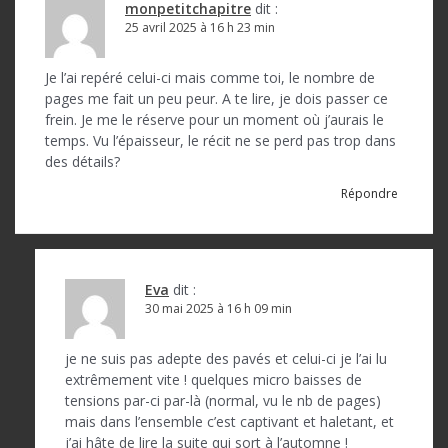
a
monpetitchapitre
dit :
25 avril 2025 à 16 h 23 min
r
t
Je l’ai repéré celui-ci mais comme toi, le nombre de
pages me fait un peu peur. A te lire, je dois passer ce
i
frein. Je me le réserve pour un moment où j’aurais le
c
temps. Vu l’épaisseur, le récit ne se perd pas trop dans
des détails?
l
Répondre
e
Eva
dit :
30 mai 2025 à 16 h 09 min
je ne suis pas adepte des pavés et celui-ci je l’ai lu
extrêmement vite ! quelques micro baisses de
tensions par-ci par-là (normal, vu le nb de pages)
mais dans l’ensemble c’est captivant et haletant, et
j’ai hâte de lire la suite qui sort à l’automne !