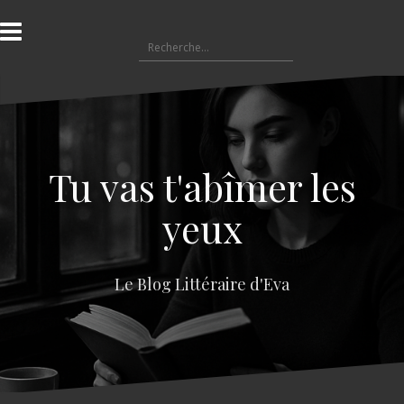
A
l
R
l
e
e
c
r
h
a
e
u
r
c
c
o
Tu vas t'abîmer les
h
n
e
t
yeux
r
e
n
:
u
Le Blog Littéraire d'Eva