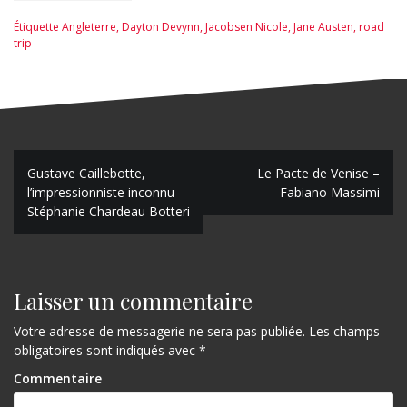
Étiquette
Angleterre
,
Dayton Devynn
,
Jacobsen Nicole
,
Jane Austen
,
road
trip
N
Gustave Caillebotte,
Le Pacte de Venise –
l’impressionniste inconnu –
Fabiano Massimi
a
Stéphanie Chardeau Botteri
v
i
g
Laisser un commentaire
a
Votre adresse de messagerie ne sera pas publiée.
Les champs
obligatoires sont indiqués avec
*
t
Commentaire
i