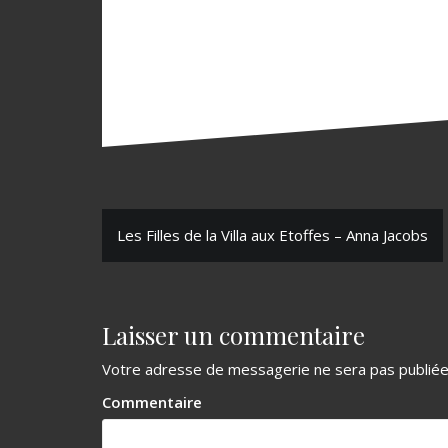
N
Les Filles de la Villa aux Etoffes – Anna Jacobs
a
v
Laisser un commentaire
i
g
Votre adresse de messagerie ne sera pas publiée
a
Commentaire
t