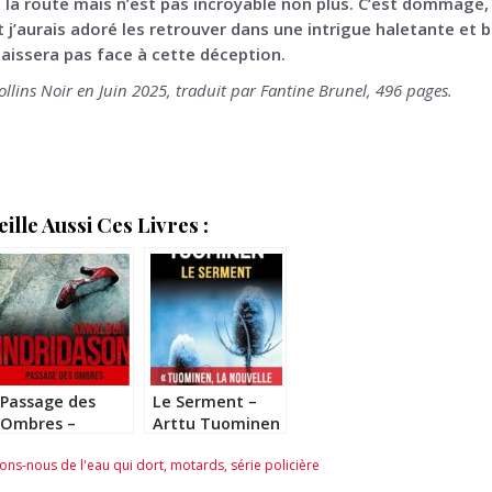
t la route mais n’est pas incroyable non plus. C’est dommage, 
 j’aurais adoré les retrouver dans une intrigue haletante et bi
aissera pas face à cette déception.
llins Noir en Juin 2025, traduit par Fantine Brunel, 496 pages.
lle Aussi Ces Livres :
Passage des
Le Serment –
Ombres –
Arttu Tuominen
Arnaldur
ons-nous de l'eau qui dort
,
motards
,
série policière
Indridason