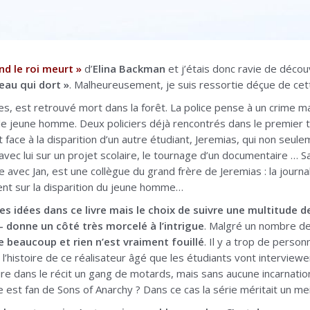
d le roi meurt »
d’
Elina Backman
et j’étais donc ravie de décou
eau qui dort »
. Malheureusement, je suis ressortie déçue de cett
es, est retrouvé mort dans la forêt. La police pense à un crime 
 jeune homme. Deux policiers déjà rencontrés dans le premier tom
nt face à la disparition d’un autre étudiant, Jeremias, qui non seu
é avec lui sur un projet scolaire, le tournage d’un documentaire … 
 avec Jan, est une collègue du grand frère de Jeremias : la journa
nt sur la disparition du jeune homme…
nnes idées dans ce livre mais le choix de suivre une multitud
 donne un côté très morcelé à l’intrigue
. Malgré un nombre d
lle beaucoup et rien n’est vraiment fouillé
. Il y a trop de perso
l’histoire de ce réalisateur âgé que les étudiants vont interviewe
ire dans le récit un gang de motards, mais sans aucune incarnat
e est fan de Sons of Anarchy ? Dans ce cas la série méritait un m