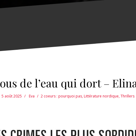
ous de l’eau qui dort – Eli
5 août 2025
Eva
2 coeurs : pourquoi pas
,
Littérature nordique
,
Thrillers