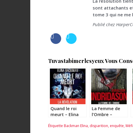
La résolution tien
sont attachants et
tome 3 qui ne me l
Publié chez HarperCo
Tuvastabimerlesyeux Vous Consei
Quand le roi
La Femme de
meurt – Elina
l’Ombre –
Backman
Arnaldur
Étiquette
Backman Elina
,
disparition
,
enquête
,
Méfi
Indridason