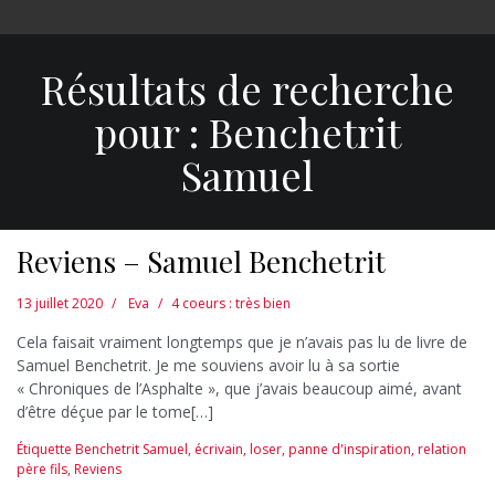
Résultats de recherche
pour :
Benchetrit
Samuel
Reviens – Samuel Benchetrit
13 juillet 2020
Eva
4 coeurs : très bien
Cela faisait vraiment longtemps que je n’avais pas lu de livre de
Samuel Benchetrit. Je me souviens avoir lu à sa sortie
« Chroniques de l’Asphalte », que j’avais beaucoup aimé, avant
d’être déçue par le tome[…]
Étiquette
Benchetrit Samuel
,
écrivain
,
loser
,
panne d'inspiration
,
relation
père fils
,
Reviens