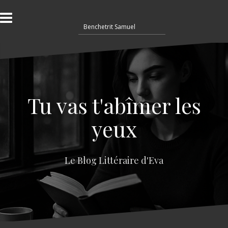
A
l
R
l
e
e
c
r
h
a
e
u
r
c
c
o
Tu vas t'abîmer les
h
n
e
t
yeux
r
e
n
:
u
Le Blog Littéraire d'Eva