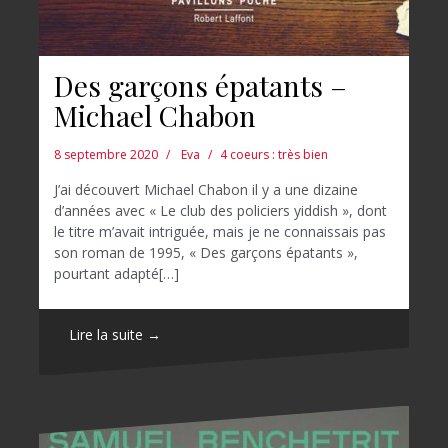
Des garçons épatants –
Michael Chabon
8 septembre 2020
Eva
4 coeurs : très bien
J’ai découvert Michael Chabon il y a une dizaine
d’années avec « Le club des policiers yiddish », dont
le titre m’avait intriguée, mais je ne connaissais pas
son roman de 1995, « Des garçons épatants »,
pourtant adapté[…]
Lire la suite →