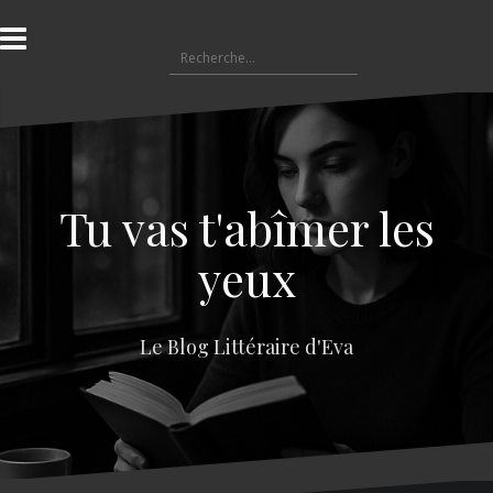
A
l
R
l
e
e
c
r
h
a
e
u
r
c
c
o
Tu vas t'abîmer les
h
n
e
t
yeux
r
e
n
:
u
Le Blog Littéraire d'Eva