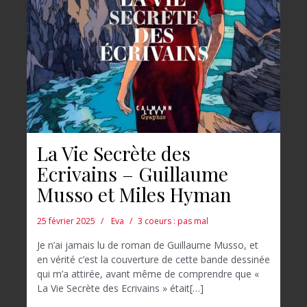
La Vie Secrète des
Ecrivains – Guillaume
Musso et Miles Hyman
25 février 2025
Eva
3 coeurs : pas mal
Je n’ai jamais lu de roman de Guillaume Musso, et
en vérité c’est la couverture de cette bande dessinée
qui m’a attirée, avant même de comprendre que «
La Vie Secrète des Ecrivains » était[…]