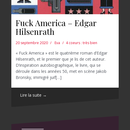
Fuck America – Edgar
Hilsenrath
20 septembre 2020
Eva
4 coeurs : très bien
« Fuck America » est le quatrième roman d’Edgar
Hilsenrath, et le premier que je lis de cet auteur.
D’inspiration autobiographique, le livre, qui se
déroule dans les années 50, met en scène Jakob
Bronsky, immigré juif[…]
Lire la suite →