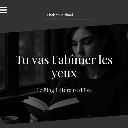
A
l
R
l
e
e
c
r
h
a
e
u
r
c
c
o
Tu vas t'abîmer les
h
n
e
t
yeux
r
e
n
:
u
Le Blog Littéraire d'Eva