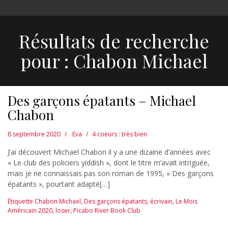
Résultats de recherche
pour :
Chabon Michael
Des garçons épatants – Michael
Chabon
8 septembre 2020
Eva
4 coeurs : très bien
J’ai découvert Michael Chabon il y a une dizaine d’années avec
« Le club des policiers yiddish », dont le titre m’avait intriguée,
mais je ne connaissais pas son roman de 1995, « Des garçons
épatants », pourtant adapté[…]
Étiquette
Chabon Michael
,
Des garçons épatants
,
écrivain
,
Le Mois
Américain 2020
,
loser
,
Picabo River Book Club